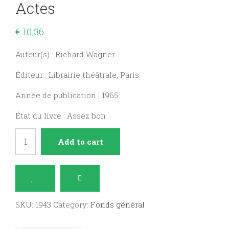
Actes
€
10,36
Auteur(s) : Richard Wagner
Éditeur : Librairie théâtrale, Paris
Année de publication : 1965
État du livre : Assez bon
Parsifal,
Add to cart
drame
en
trois
actes
SKU:
1943
Category:
Fonds général
quantity