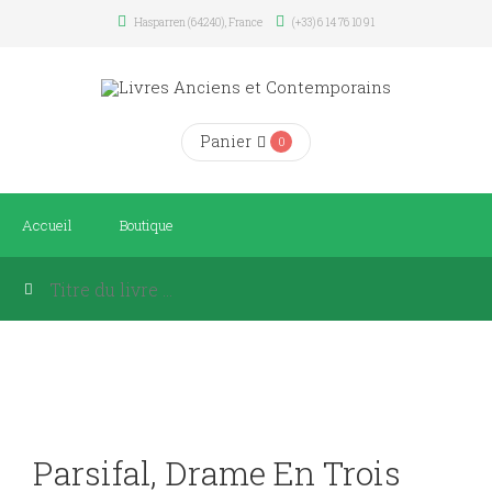
Hasparren (64240), France
(+33) 6 14 76 10 91
Panier
0
Accueil
Boutique
Parsifal, Drame En Trois