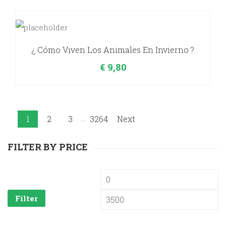
¿ Cómo Viven Los Animales En Invierno ?
€
9,80
...
1
2
3
3264
Next
FILTER BY PRICE
Min
M
price
pr
Filter