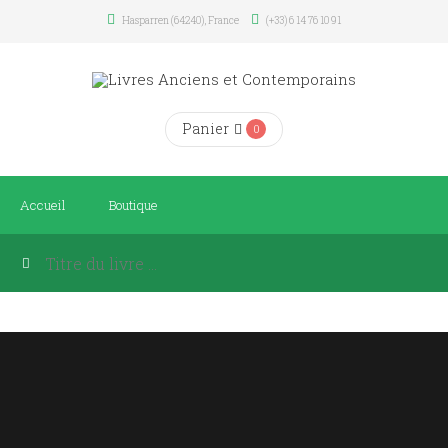
Hasparren (64240), France
(+33) 6 14 76 10 91
Panier
0
Accueil
Boutique