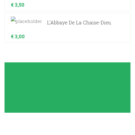
€
3,50
L’Abbaye De La Chaise-Dieu.
€
3,00
I can say without doubt that your team are a true pleasure to
work with. They are easy to communicate with which make
process smooth. Highly recommended.