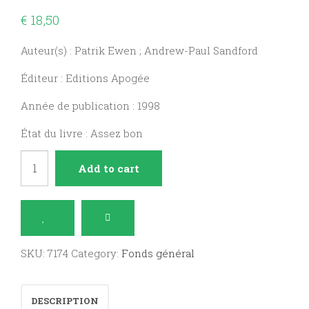
€
18,50
Auteur(s) : Patrik Ewen ; Andrew-Paul Sandford
Éditeur : Editions Apogée
Année de publication : 1998
État du livre : Assez bon
Monts
Add to cart
d'Arrée
quantity
SKU:
7174
Category:
Fonds général
DESCRIPTION