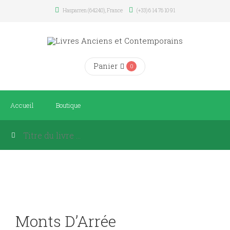
Hasparren (64240), France
(+33) 6 14 76 10 91
Panier
0
Accueil
Boutique
Monts D’Arrée