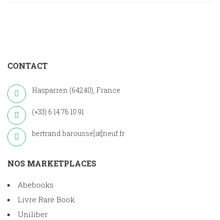
CONTACT
Hasparren (64240), France
(+33) 6 14 76 10 91
bertrand.barousse[at]neuf.fr
NOS MARKETPLACES
Abebooks
Livre Rare Book
Uniliber