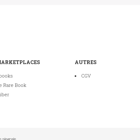
MARKETPLACES
AUTRES
books
CGV
e Rare Book
iber
s réservés.