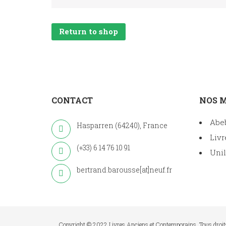
Return to shop
CONTACT
NOS 
Abe
Hasparren (64240), France
Livr
(+33) 6 14 76 10 91
Unil
bertrand.barousse[at]neuf.fr
Copyright © 2022 Livres Anciens et Contemporains. Tous droit