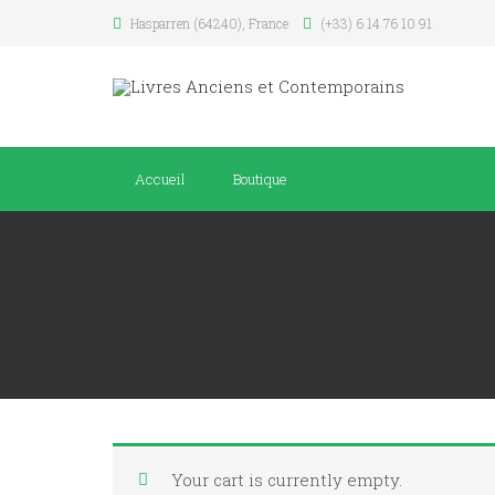
Hasparren (64240), France
(+33) 6 14 76 10 91
Accueil
Boutique
Your cart is currently empty.