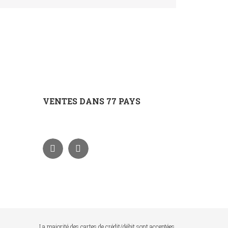
VENTES DANS 77 PAYS
La majorité des cartes de crédit/débit sont acceptées.