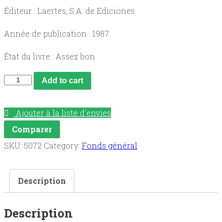
Éditeur : Laertes, S.A. de Ediciones
Année de publication : 1987
État du livre : Assez bon
-
Add to cart
Qué
es
Ajouter à la liste d’envies
Teresa
Comparer
?
SKU:
5072
Category:
Fonds général
-
Es.
Description
los
castaños
Description
en