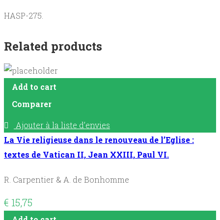
flor.
HASP-275.
quantity
Related products
Add to cart
Comparer
Ajouter à la liste d’envies
La Vie religieuse dans le renouveau de l’Eglise :
textes de Vatican II, Jean XXIII, Paul VI.
R. Carpentier & A. de Bonhomme
€
15,75
Add to cart