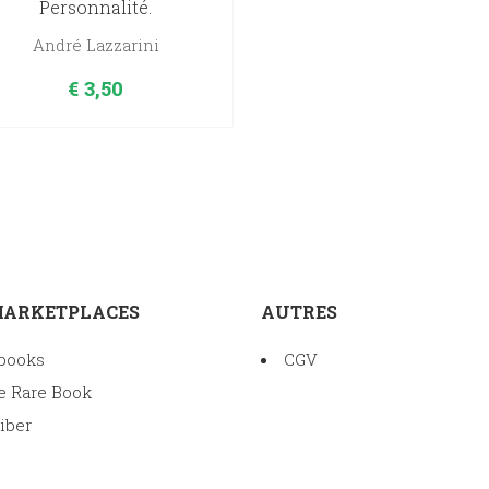
Personnalité.
André Lazzarini
€
3,50
MARKETPLACES
AUTRES
books
CGV
e Rare Book
iber