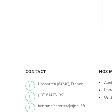
CONTACT
NOS 
Abe
Hasparren (64240), France
Livr
(+33) 6 14 76 10 91
Unil
bertrand.barousse[at]neuf.fr