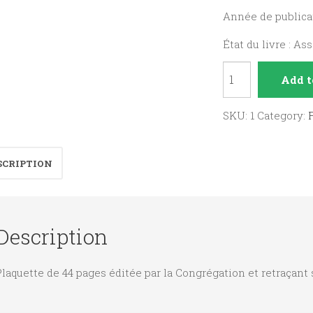
Année de publicat
État du livre : As
Congrégation
Add t
des
Soeurs
SKU:
1
Category:
de
la
SCRIPTION
Providence
de
Gap
Description
quantity
laquette de 44 pages éditée par la Congrégation et retraçant 