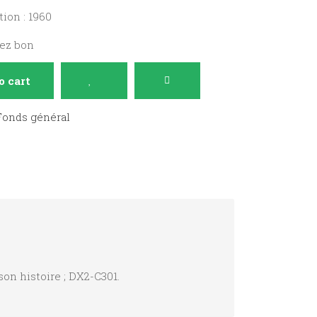
ion : 1960
sez bon
o cart
Fonds général
son histoire ; DX2-C301.