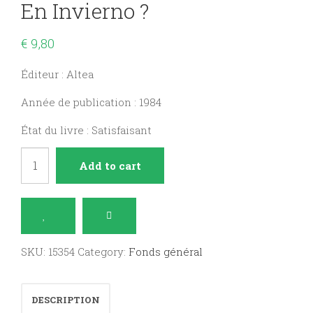
En Invierno ?
€
9,80
Éditeur : Altea
Année de publication : 1984
État du livre : Satisfaisant
¿
Add to cart
Cómo
viven
los
animales
SKU:
15354
Category:
Fonds général
en
invierno
DESCRIPTION
?