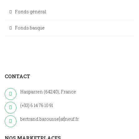
Fonds général
Fonds basque
CONTACT
Hasparren (64240), France
(+33) 6 14 76 10 91
bertrand.barousse[at]neuf.fr
NOS MARKETPLACES