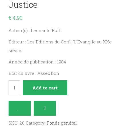
Justice
€
4,90
Auteur(s) : Leonardo Boff
Éditeur : Les Editions du Cerf ; "L'Evangile au XXe
siècle.
Année de publication : 1984
État du livre : Assez bon
Chemin
Add to cart
de
croix
de
la
SKU:
20
Category:
Fonds général
justice