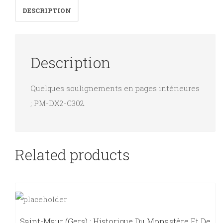
DESCRIPTION
quantity
Description
Quelques soulignements en pages intérieures
; PM-DX2-C302.
Related products
Saint-Maur (Gers) : Historique Du Monastère Et De