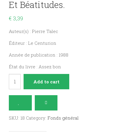
Et Béatitudes.
€
3,39
Auteur(s) : Pierre Talec
Éditeur : Le Centurion
Année de publication : 1988
État du livre : Assez bon
L'Annonce
Add to cart
du
bonheur
:
vie
SKU:
18
Category:
Fonds général
et
béatitudes.