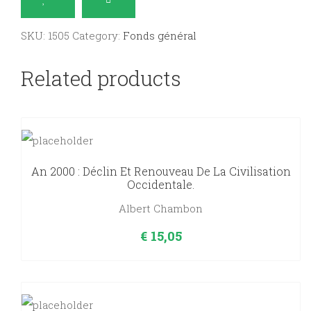
1857-
1937,
SKU:
1505
Category:
Fonds général
Fondatrice
et
Related products
première
Abbesse
de
l'Abbaye
Sainte-
An 2000 : Déclin Et Renouveau De La Civilisation
Occidentale.
Scholastique
Albert Chambon
de
Dourgne.
€
15,05
quantity