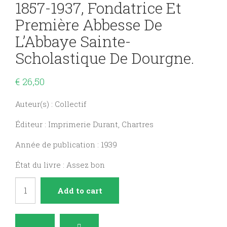
1857-1937, Fondatrice Et
Première Abbesse De
L’Abbaye Sainte-
Scholastique De Dourgne.
€
26,50
Auteur(s) : Collectif
Éditeur : Imprimerie Durant, Chartres
Année de publication : 1939
État du livre : Assez bon
Madame
Add to cart
Marie
Cronier