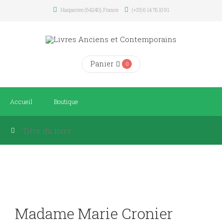
Hasparren (64240), France
(+33) 6 14 76 10 91
Panier
0
Accueil
Boutique
Madame Marie Cronier