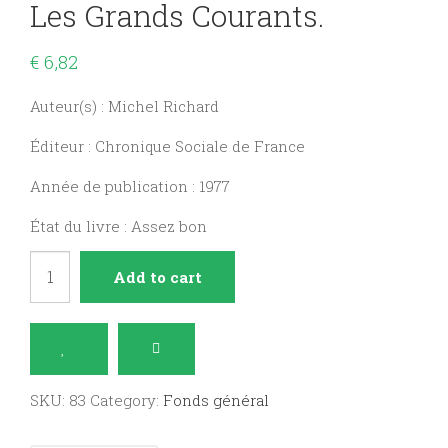
Les Grands Courants.
€
6,82
Auteur(s) : Michel Richard
Éditeur : Chronique Sociale de France
Année de publication : 1977
État du livre : Assez bon
La
Add to cart
Pensée
contemporaine
:
les
SKU:
83
Category:
Fonds général
grands
courants.