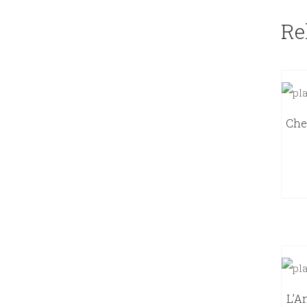
Re
Che
L’A