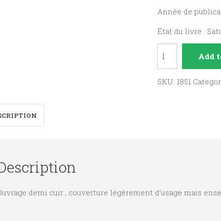
Année de publicat
État du livre : Sat
La
Add t
Gerusalemme
liberata
SKU:
1851
Catego
volume
1
SCRIPTION
quantity
Description
Ouvrage demi cuir ; couverture légèrement d’usage mais ense