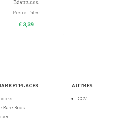
Béatitudes.
Pierre Talec
€
3,39
MARKETPLACES
AUTRES
books
CGV
e Rare Book
iber