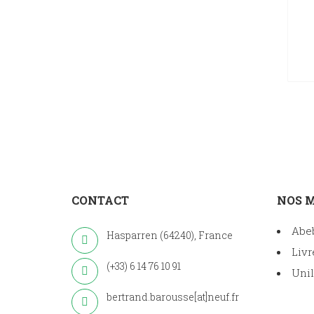
CONTACT
NOS 
Abe
Hasparren (64240), France
Livr
(+33) 6 14 76 10 91
Unil
bertrand.barousse[at]neuf.fr