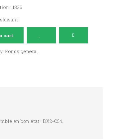
ion : 1836
isfaisant
o cart
ry:
Fonds général
mble en bon état ; DX2-C54.