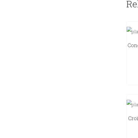
Re
Cong
Cro