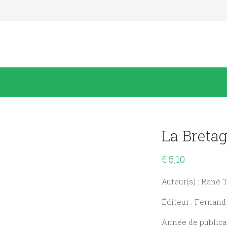
La Breta
€
5,10
Auteur(s) : René
Éditeur : Fernan
Année de publicat