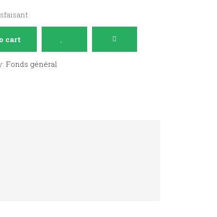
isfaisant
o cart
y:
Fonds général