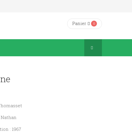
Panier
0
gne
 Thomasset
d Nathan
ion : 1967