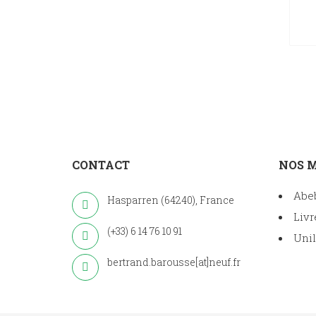
CONTACT
NOS 
Abe
Hasparren (64240), France
Livr
(+33) 6 14 76 10 91
Unil
bertrand.barousse[at]neuf.fr