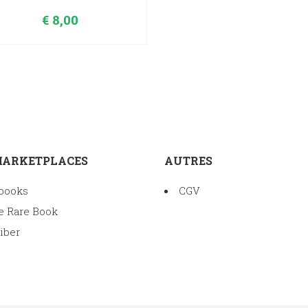
€
8,00
MARKETPLACES
AUTRES
books
CGV
e Rare Book
iber