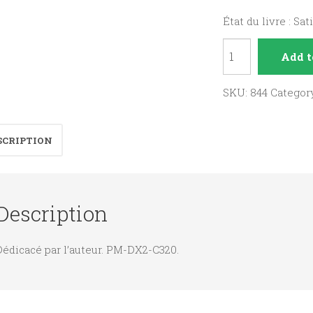
État du livre : Sat
La
Add t
Bretagne
quantity
SKU:
844
Categor
SCRIPTION
Description
Dédicacé par l’auteur. PM-DX2-C320.