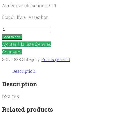
Année de publication : 1949
État du livre : Assez bon
Evangéliser
:
Add to cart
Prêtres
Ajouter à la liste d’envies
au
Comparer
service
SKU:
1838
Category:
Fonds général
de
Description
l'Evangile
quantity
Description
DX2-C53.
Related products