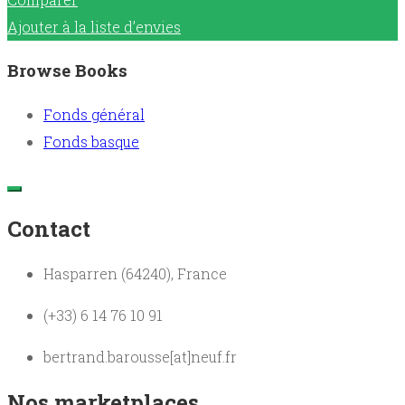
Ajouter à la liste d’envies
Browse Books
Fonds général
Fonds basque
Contact
Hasparren (64240), France
(+33) 6 14 76 10 91
bertrand.barousse[at]neuf.fr
Nos marketplaces