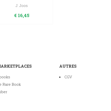
J. Joos
€
16,45
MARKETPLACES
AUTRES
books
CGV
e Rare Book
iber