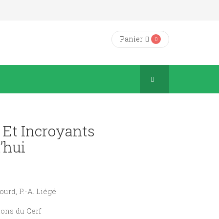
Panier
0
 Et Incroyants
’hui
Sourd, P.-A. Liégé
ions du Cerf