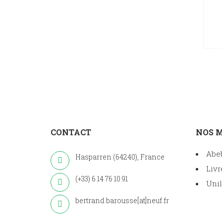
CONTACT
NOS 
Abe
Hasparren (64240), France
Livr
(+33) 6 14 76 10 91
Unil
bertrand.barousse[at]neuf.fr