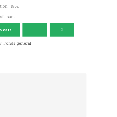
ion : 1962
isfaisant
o cart
y:
Fonds général