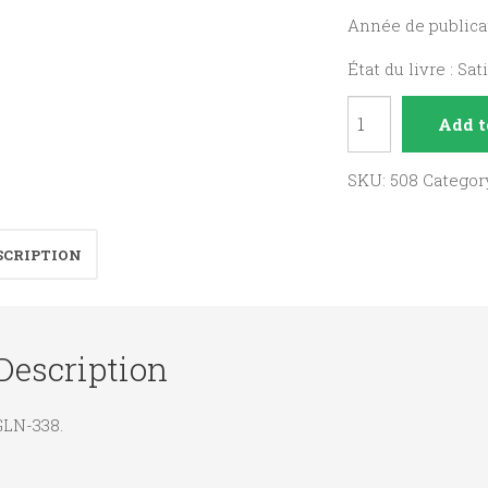
Année de publicat
État du livre : Sat
Croyants
Add t
et
incroyants
SKU:
508
Categor
d'aujourd'hui
quantity
SCRIPTION
Description
GLN-338.