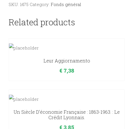
Compagnie
SKU:
1475
Category:
Fonds général
de
Jésus
Related products
1818-
1878.
quantity
Leur Aggiornamento
€
7,38
Un Siècle D’économie Française : 1863-1963. : Le
Crédit Lyonnais.
€
3,85