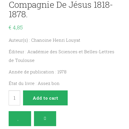
Compagnie De Jésus 1818-
1878.
€
4,85
Auteur(s) : Chanoine Henri Louyat
Éditeur : Académie des Sciences et Belles-Lettres
de Toulouse
Année de publication : 1978
État du livre : Assez bon
Angelo
Add to cart
Secchi
de
la