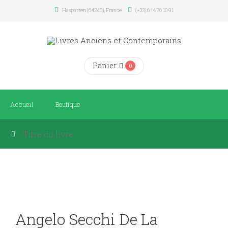
Hasparren (64240), France
(+33) 6 14 76 10 91
Panier
0
Accueil
Boutique
Angelo Secchi De La