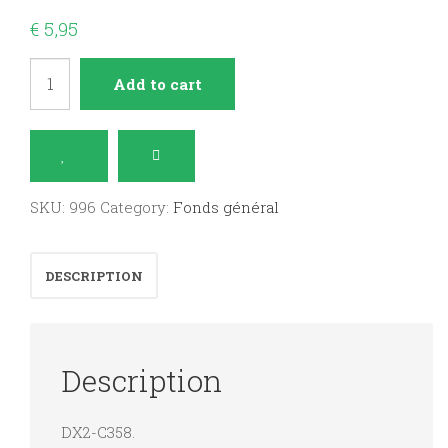
€
5,95
abcmallorca
Add to cart
May
2008
quantity
SKU:
996
Category:
Fonds général
DESCRIPTION
Description
DX2-C358.