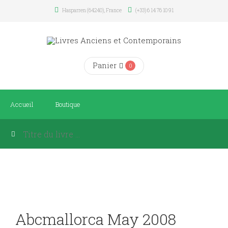
Hasparren (64240), France
(+33) 6 14 76 10 91
Panier
0
Accueil
Boutique
Abcmallorca May 2008