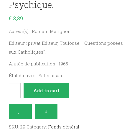
Psychique.
€
3,39
Auteur(s) : Romain Matignon
Éditeur : privat Editeur, Toulouse ; "Questions posées
aux Catholiques".
Année de publication : 1965
État du livre : Satisfaisant
Vie
Add to cart
consacrée
et
équilibre
psychique.
SKU:
29
Category:
Fonds général
quantity