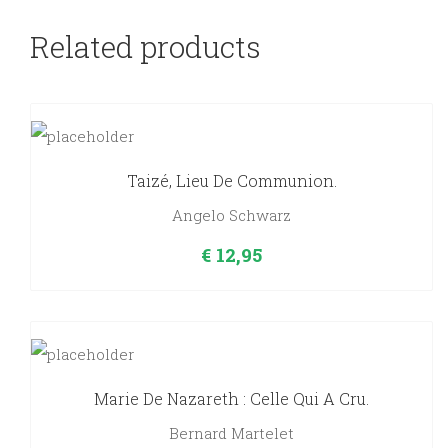
les
joueurs,
Related products
les
matches,
les
résultas
quantity
Taizé, Lieu De Communion.
Angelo Schwarz
€
12,95
Marie De Nazareth : Celle Qui A Cru.
Bernard Martelet