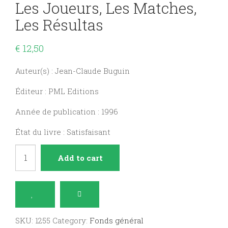
Les Joueurs, Les Matches,
Les Résultas
€
12,50
Auteur(s) : Jean-Claude Buguin
Éditeur : PML Editions
Année de publication : 1996
État du livre : Satisfaisant
Une
Add to cart
Saison
de
rugby
1996,
SKU:
1255
Category:
Fonds général