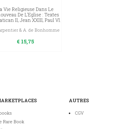
a Vie Religieuse Dans Le
ouveau De L’Eglise : Textes
tican II, Jean XXIII, Paul VI.
Carpentier & A. de Bonhomme
€
15,75
MARKETPLACES
AUTRES
books
CGV
e Rare Book