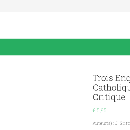
Trois En
Catholiq
Critique
€
5,95
Auteur(s) : J. Grit