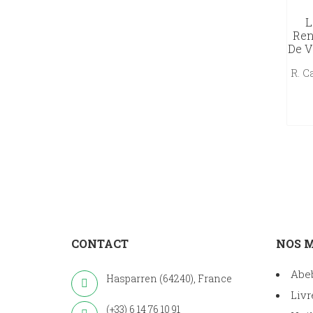
L
Ren
De Va
R. 
CONTACT
NOS 
Abe
Hasparren (64240), France
Livr
(+33) 6 14 76 10 91