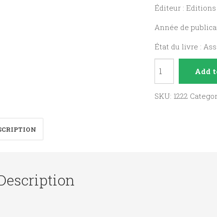
Éditeur : Edition
Année de publicat
État du livre : As
Trois
Add t
Enquêtes
sur
SKU:
1222
Catego
les
Catholiques
SCRIPTION
un
essai
de
Description
lecture
critique
quantity