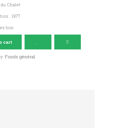
s du Chalet
ion : 1977
sez bon
o cart
ry:
Fonds général