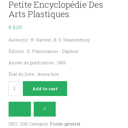
Petite Encyclopédie Des
Arts Plastiques.
€
8,00
Auteur(s) : R. Harteel, B. D. Swanenburg
Éditeur : E. Flammarion - Daphne
Année de publication : 1955
État du livre : Assez bon
Sommets
Add to cart
des
beaux-
arts,
petite
SKU:
1136
Category:
Fonds général