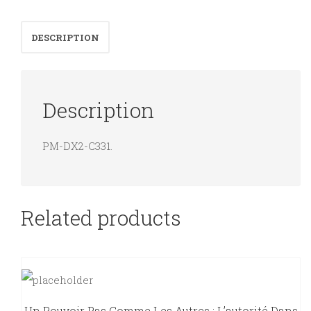
encyclopédie
des
DESCRIPTION
arts
plastiques.
quantity
Description
PM-DX2-C331.
Related products
Un Pouvoir Pas Comme Les Autres : L’autorité Dans