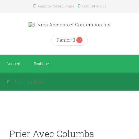
Hasparren (64240), France
(+33) 6 14 76 10 91
Panier
0
Accueil
Boutique
Prier Avec Columba