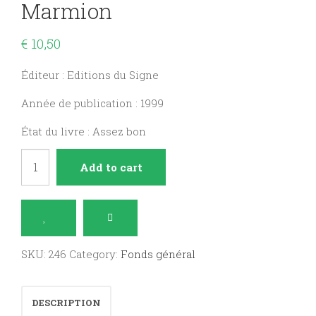
Marmion
€
10,50
Éditeur : Editions du Signe
Année de publication : 1999
État du livre : Assez bon
Prier
Add to cart
avec
Columba
Marmion
quantity
SKU:
246
Category:
Fonds général
DESCRIPTION