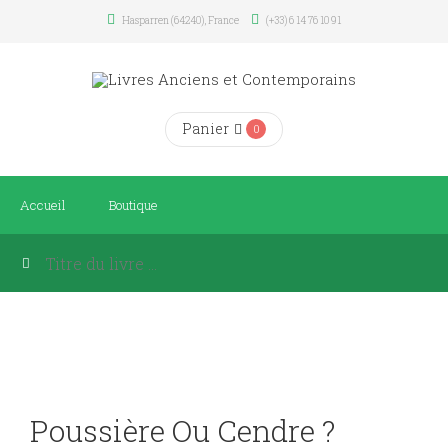
Hasparren (64240), France
(+33) 6 14 76 10 91
Panier
0
Accueil
Boutique
Poussière Ou Cendre ?