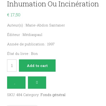
Inhumation Ou Incinération
€
17,50
Auteur(s) : Marie-Abdon Santaner
Éditeur : Médiaspaul
Année de publication : 1997
État du livre : Bon
Poussière
Add to cart
ou
cendre
?
inhumation
SKU:
484
Category:
Fonds général
ou
incinération