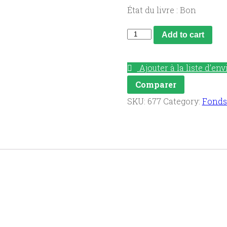
État du livre : Bon
Plaisir
Add to cart
d'amour,
plaisir
Ajouter à la liste d’env
de
Comparer
Dieu
SKU:
677
Category:
Fonds
quantity