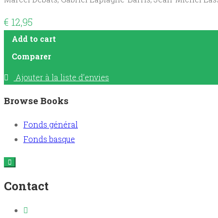
€
12,95
Add to cart
Comparer
Ajouter à la liste d’envies
Browse Books
Fonds général
Fonds basque
Contact