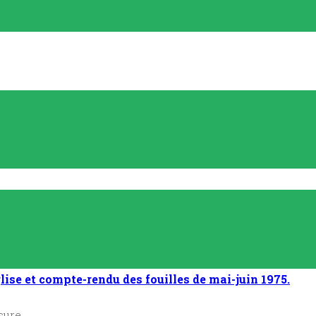
lise et compte-rendu des fouilles de mai-juin 1975.
sure