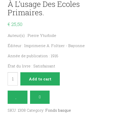
À L’usage Des Ecoles
Primaires.
€
25,50
Auteur(s) : Pierre Yturbide
Éditeur : Imprimerie A. Foltzer - Bayonne
Année de publication : 1916
État du livre : Satisfaisant
Petite
Add to cart
histoire
de
Bayonne
à
SKU:
1308
Category:
Fonds basque