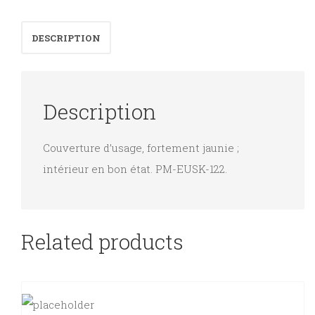
l'usage
des
DESCRIPTION
Ecoles
Primaires.
quantity
Description
Couverture d’usage, fortement jaunie ;
intérieur en bon état. PM-EUSK-122.
Related products