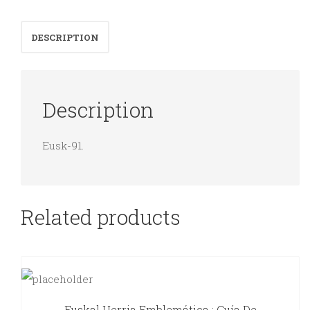
de
Vitoria
DESCRIPTION
(1919-
1944).
quantity
Description
Eusk-91.
Related products
Euskal Herria Emblemática : Guía De