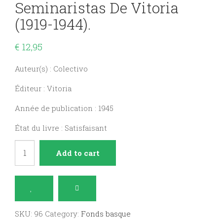
Seminaristas De Vitoria
(1919-1944).
€
12,95
Auteur(s) : Colectivo
Éditeur : Vitoria
Année de publication : 1945
État du livre : Satisfaisant
La
Add to cart
Asociación
Misional
de
Seminaristas
SKU:
96
Category:
Fonds basque