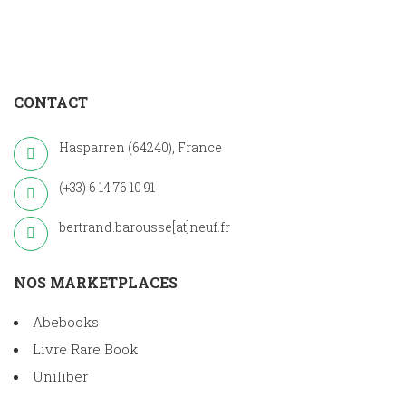
CONTACT
Hasparren (64240), France
(+33) 6 14 76 10 91
bertrand.barousse[at]neuf.fr
NOS MARKETPLACES
Abebooks
Livre Rare Book
Uniliber