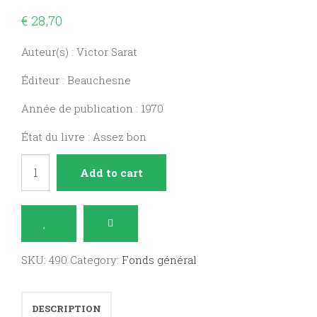
€
28,70
Auteur(s) : Victor Sarat
Éditeur : Beauchesne
Année de publication : 1970
État du livre : Assez bon
Paix
Add to cart
dans
la
tempête
quantity
SKU:
490
Category:
Fonds général
DESCRIPTION