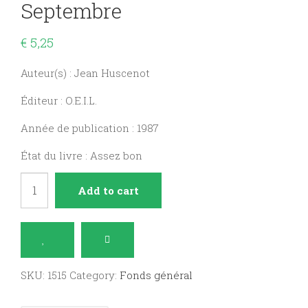
Septembre
€
5,25
Auteur(s) : Jean Huscenot
Éditeur : O.E.I.L.
Année de publication : 1987
État du livre : Assez bon
Notre
Add to cart
Saint
de
ce
jour
SKU:
1515
Category:
Fonds général
Septembre
quantity