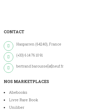
CONTACT
Hasparren (64240), France
(+33) 6 14 76 10 91
bertrand.barousse[at]neuf.fr
NOS MARKETPLACES
Abebooks
Livre Rare Book
Uniliber