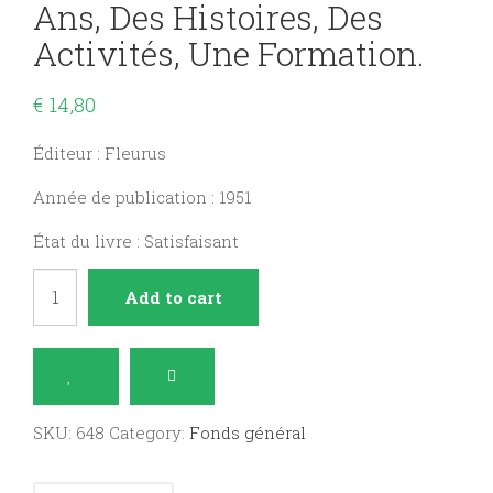
Ans, Des Histoires, Des
Activités, Une Formation.
€
14,80
Éditeur : Fleurus
Année de publication : 1951
État du livre : Satisfaisant
Nos
Add to cart
fillettes
de
six
et
SKU:
648
Category:
Fonds général
sept
ans,