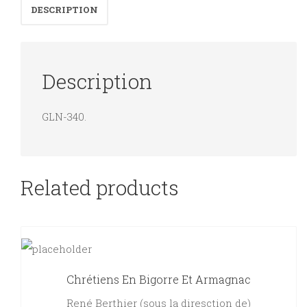
DESCRIPTION
des
histoires,
des
Description
activités,
une
GLN-340.
formation.
quantity
Related products
Chrétiens En Bigorre Et Armagnac
René Berthier (sous la diresction de)