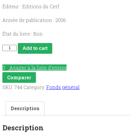
Éditeur : Editions du Cerf
Année de publication : 2006
État du livre : Bon
Mémoires,
Add to cart
mon
combat
Ajouter à la liste d’envies
pour
Comparer
la
SKU:
744
Category:
Fonds général
liberté.
quantity
Description
Description