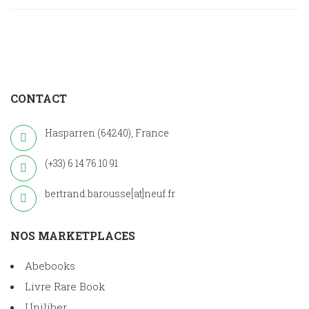
CONTACT
Hasparren (64240), France
(+33) 6 14 76 10 91
bertrand.barousse[at]neuf.fr
NOS MARKETPLACES
Abebooks
Livre Rare Book
Uniliber