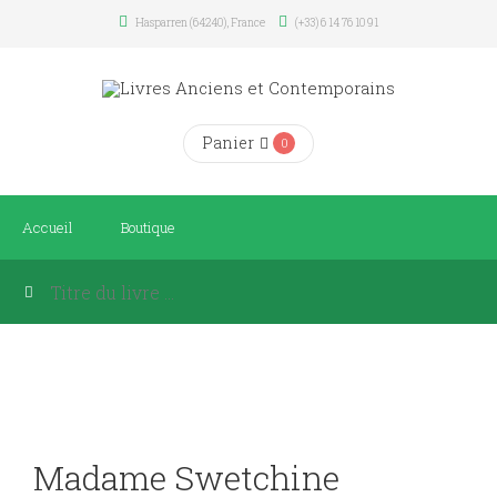
Hasparren (64240), France
(+33) 6 14 76 10 91
Panier
0
Accueil
Boutique
Madame Swetchine