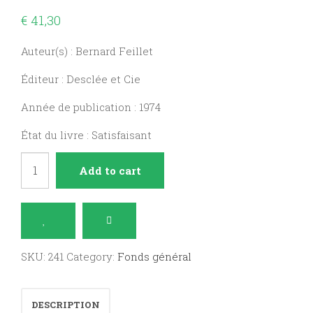
€
41,30
Auteur(s) : Bernard Feillet
Éditeur : Desclée et Cie
Année de publication : 1974
État du livre : Satisfaisant
Les
Add to cart
fils
dépossédés
quantity
SKU:
241
Category:
Fonds général
DESCRIPTION