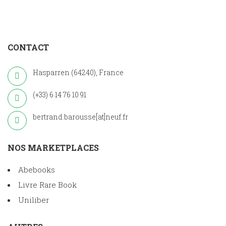
CONTACT
Hasparren (64240), France
(+33) 6 14 76 10 91
bertrand.barousse[at]neuf.fr
NOS MARKETPLACES
Abebooks
Livre Rare Book
Uniliber