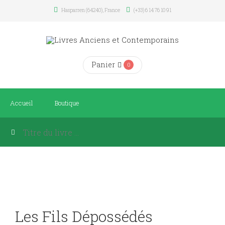
Hasparren (64240), France
(+33) 6 14 76 10 91
Panier
0
Accueil
Boutique
Les Fils Dépossédés