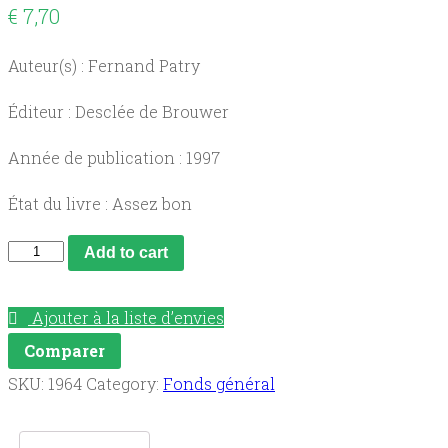
€
7,70
Auteur(s) : Fernand Patry
Éditeur : Desclée de Brouwer
Année de publication : 1997
État du livre : Assez bon
Le
Add to cart
Promeneur
et
Ajouter à la liste d’envies
le
Comparer
Jardinier
SKU:
1964
Category:
Fonds général
:
une