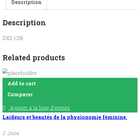
Description
rencontre
éclairante
Description
avec
un
DX2-C58.
messager
de
Related products
sagesse
et
d'espérance
Add to cart
quantity
Comparer
Ajouter à la liste d’envies
Laideurs et beautés de la physionomie féminine.
J. Joos