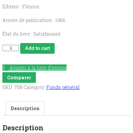
Éditeur : Fleurus
Année de publication : 1966
État du livre : Satisfaisant
Le
Add to cart
papier,
ses
Ajouter à la liste d’envies
possibilités,
Comparer
ses
SKU:
708
Category:
Fonds général
variétés.
quantity
Description
Description