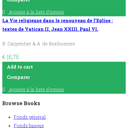
Ajouter à la liste d’envies
La Vie religieuse dans le renouveau de l’Eglise :
textes de Vatican II, Jean XXIII, Paul VI.
R. Carpentier & A. de Bonhomme
€
15,75
Add to cart
Comparer
Ajouter à la liste d’envies
Browse Books
Fonds général
Fonds basque