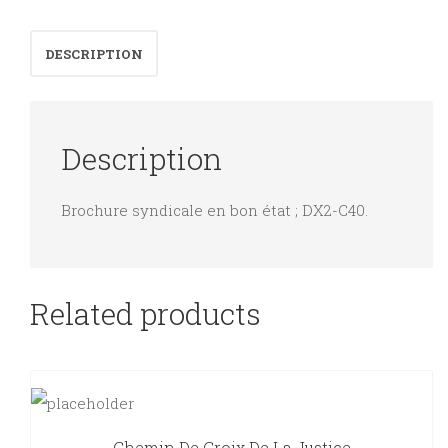
évolution
actuelle
DESCRIPTION
quantity
Description
Brochure syndicale en bon état ; DX2-C40.
Related products
Chemin De Croix De La Justice