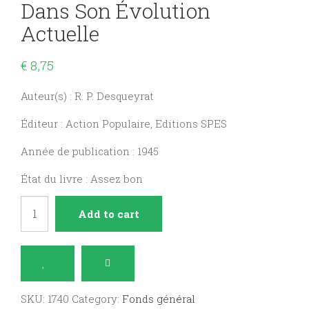
Dans Son Évolution
Actuelle
€
8,75
Auteur(s) : R. P. Desqueyrat
Éditeur : Action Populaire, Editions SPES
Année de publication : 1945
État du livre : Assez bon
Le
Add to cart
Mouvement
syndical
dans
son
SKU:
1740
Category:
Fonds général