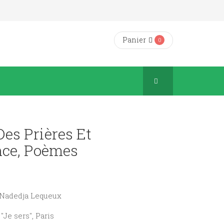
Panier
0
Des Prières Et
nce, Poèmes
e Nadedja Lequeux
 "Je sers", Paris