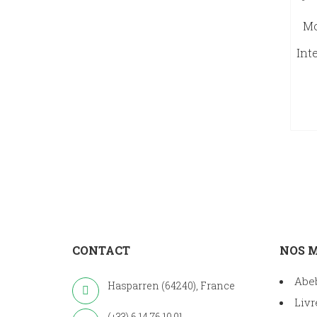
Mo
Int
CONTACT
NOS 
Abe
Hasparren (64240), France
Livr
(+33) 6 14 76 10 91