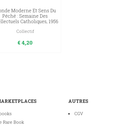
nde Moderne Et Sens Du
Péché : Semaine Des
ellectuels Catholiques, 1956
Collectif
€
4,20
MARKETPLACES
AUTRES
books
CGV
e Rare Book