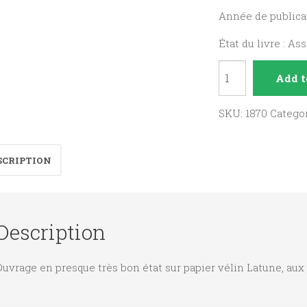
Année de publicat
État du livre : As
Le
Add t
Livre
des
SKU:
1870
Catego
prières
et
SCRIPTION
d'espérance,
poèmes
quantity
Description
uvrage en presque très bon état sur papier vélin Latune, au