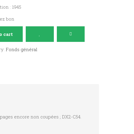
ion : 1945
sez bon
o cart
ry:
Fonds général
x pages encore non coupées ; DX2-C54.