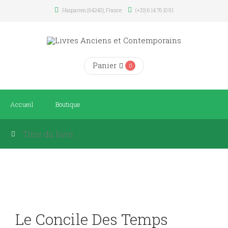
Hasparren (64240), France
(+33) 6 14 76 10 91
Panier
0
Accueil
Boutique
Le Concile Des Temps