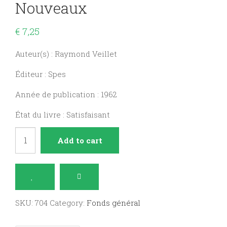
Nouveaux
€
7,25
Auteur(s) : Raymond Veillet
Éditeur : Spes
Année de publication : 1962
État du livre : Satisfaisant
Le
Add to cart
Concile
des
Temps
Nouveaux
SKU:
704
Category:
Fonds général
quantity