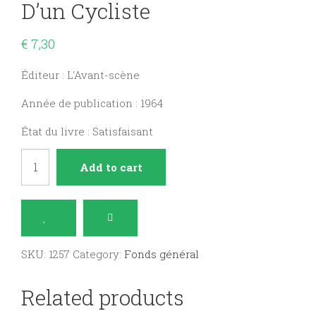
D’un Cycliste
€
7,30
Éditeur : L'Avant-scène
Année de publication : 1964
État du livre : Satisfaisant
L'Avant-
Add to cart
scène
N°
34
Mort
SKU:
1257
Category:
Fonds général
d'un
cycliste
Related products
quantity