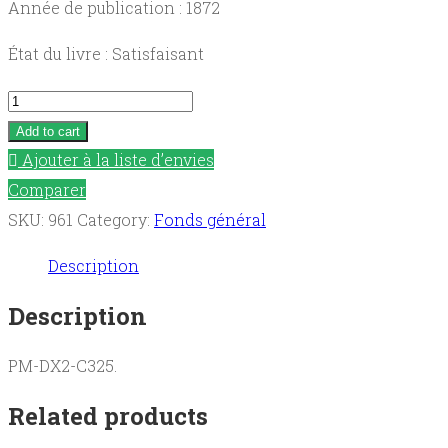
Année de publication : 1872
État du livre : Satisfaisant
L'apôtre
Saint
Add to cart
Jean
Ajouter à la liste d’envies
quantity
Comparer
SKU:
961
Category:
Fonds général
Description
Description
PM-DX2-C325.
Related products