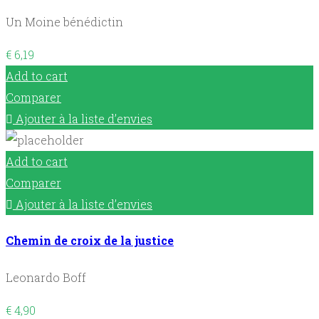
Un Moine bénédictin
€
6,19
Add to cart
Comparer
Ajouter à la liste d’envies
Add to cart
Comparer
Ajouter à la liste d’envies
Chemin de croix de la justice
Leonardo Boff
€
4,90