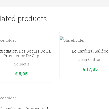
lated products
régation Des Soeurs De La
Le Cardinal Saliège
Providence De Gap
Jean Guitton
Collectif
€
17,85
€
5,95
 L’expérience Intérieure : Le