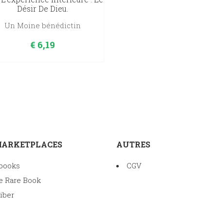
Désir De Dieu.
Un Moine bénédictin
€
6,19
MARKETPLACES
AUTRES
books
CGV
e Rare Book
iber