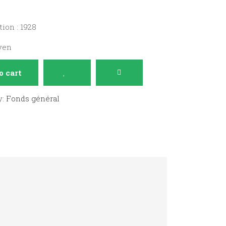
ion : 1928
oyen
o cart
y:
Fonds général