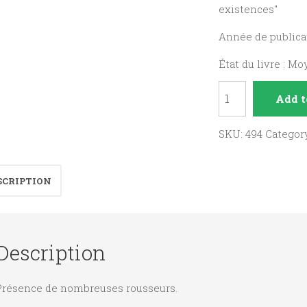
existences"
Année de publicat
État du livre : M
La
Add t
Vie
chrétienne
SKU:
494
Categor
d'Eugénie
de
SCRIPTION
Guérin
quantity
Description
Présence de nombreuses rousseurs.