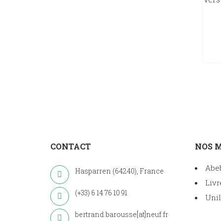
CONTACT
NOS 
Abe
Hasparren (64240), France
Livr
(+33) 6 14 76 10 91
Unil
bertrand.barousse[at]neuf.fr