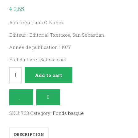
€
3,65
Auteur(s) : Luis C-Nuñez
Éditeur : Editorial Txertxoa, San Sebastian
Année de publication : 1977
État du livre : Satisfaisant
La
Add to cart
Sociedad
vasca
actual
quantity
SKU:
763
Category:
Fonds basque
DESCRIPTION