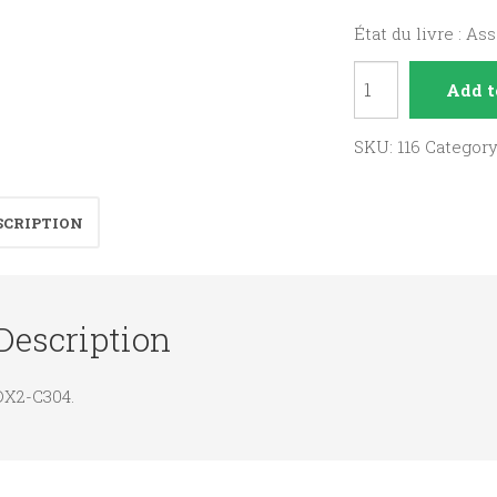
État du livre : As
La
Add t
regarder
en
SKU:
116
Categor
face.
quantity
SCRIPTION
Description
DX2-C304.