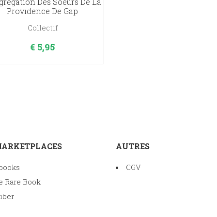
régation Des Soeurs De La
Providence De Gap
Collectif
€
5,95
MARKETPLACES
AUTRES
books
CGV
e Rare Book
iber