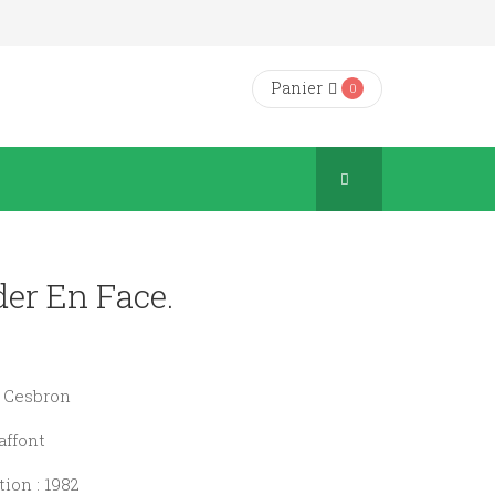
Panier
0
der En Face.
rt Cesbron
affont
ion : 1982