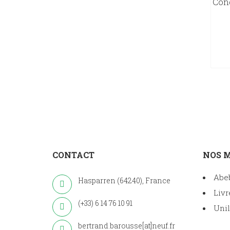
Cong
CONTACT
NOS 
Abe
Hasparren (64240), France
Livr
(+33) 6 14 76 10 91
Unil
bertrand.barousse[at]neuf.fr