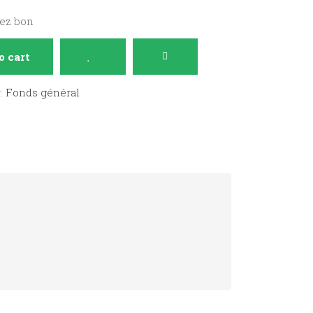
sez bon
o cart
y:
Fonds général