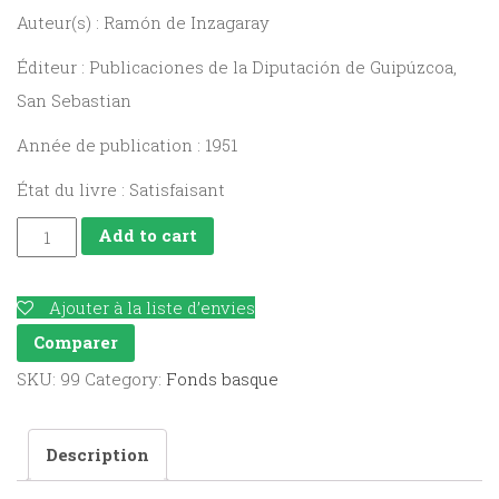
Auteur(s) : Ramón de Inzagaray
Éditeur : Publicaciones de la Diputación de Guipúzcoa,
San Sebastian
Année de publication : 1951
État du livre : Satisfaisant
Historia
Add to cart
eclesiástica
de
Ajouter à la liste d’envies
San
Comparer
Sebastián
SKU:
99
Category:
Fonds basque
quantity
Description