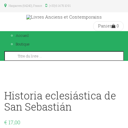
Hasparren (64240), France
(+33) 6 14 76 10 91
Panier
0
Accueil
Boutique
Historia eclesiástica de
San Sebastián
€
17,00