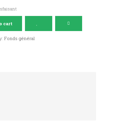
isfaisant
o cart
y:
Fonds général