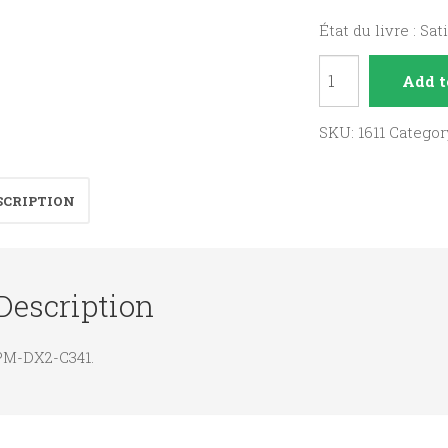
État du livre : Sat
Histoire
Add t
des
Conciles
SKU:
1611
Categor
quantity
SCRIPTION
Description
PM-DX2-C341.