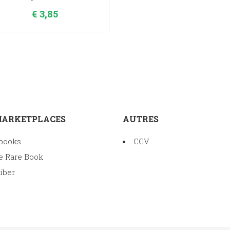
€
3,85
MARKETPLACES
AUTRES
books
CGV
e Rare Book
iber