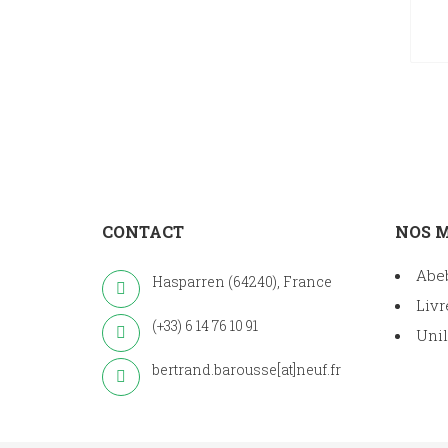
CONTACT
NOS 
Abe
Hasparren (64240), France
Livr
(+33) 6 14 76 10 91
Unil
bertrand.barousse[at]neuf.fr