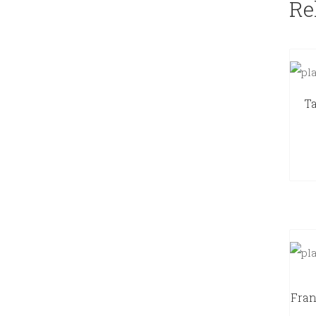
Re
Ta
Fran