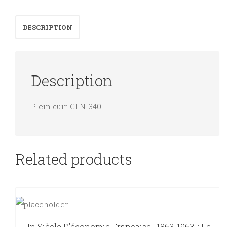
l'importante
e
DESCRIPTION
di
far
presto.
Description
quantity
Plein cuir. GLN-340.
Related products
Un Siècle D’économie Française : 1863-1963. : Le