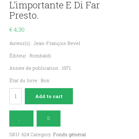
L’importante E Di Far
Presto.
€
4,30
Auteur(s) : Jean-François Revel
Éditeur : Rombaldi
Année de publication : 1971
État du livre : Bon
Histoire
Add to cart
de
Flore
suivi
de
SKU:
624
Category:
Fonds général