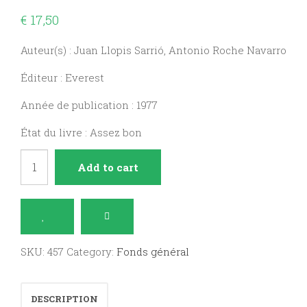
€
17,50
Auteur(s) : Juan Llopis Sarrió, Antonio Roche Navarro
Éditeur : Everest
Année de publication : 1977
État du livre : Assez bon
Formación
Add to cart
religiosa,
BUP
3
quantity
SKU:
457
Category:
Fonds général
DESCRIPTION