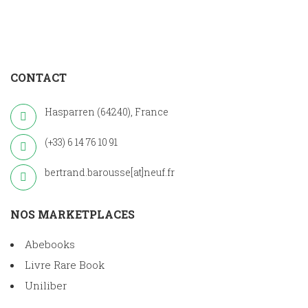
CONTACT
Hasparren (64240), France
(+33) 6 14 76 10 91
bertrand.barousse[at]neuf.fr
NOS MARKETPLACES
Abebooks
Livre Rare Book
Uniliber