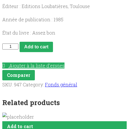
Éditeur : Editions Loubatières, Toulouse
Année de publication : 1985
État du livre : Assez bon
Faune
Add to cart
sauvage
des
Ajouter à la liste d’envies
Pyrénées
Comparer
quantity
SKU:
947
Category:
Fonds général
Related products
Add to cart