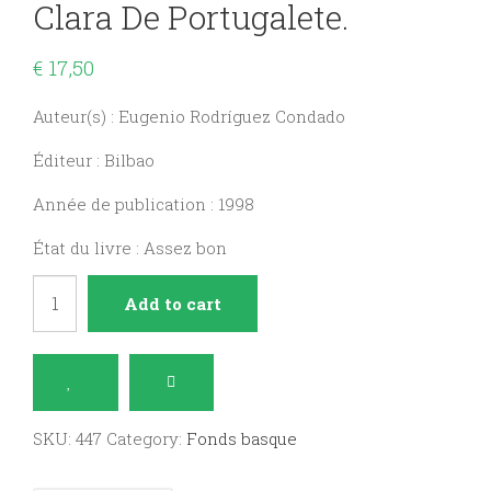
Clara De Portugalete.
€
17,50
Auteur(s) : Eugenio Rodríguez Condado
Éditeur : Bilbao
Année de publication : 1998
État du livre : Assez bon
El
Add to cart
Monasterio
de
Santa
Clara
SKU:
447
Category:
Fonds basque
de
Portugalete.