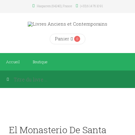
Hasparren (64240), France
(+33) 6 14 76 10 91
Panier
0
Accueil
Boutique
El Monasterio De Santa