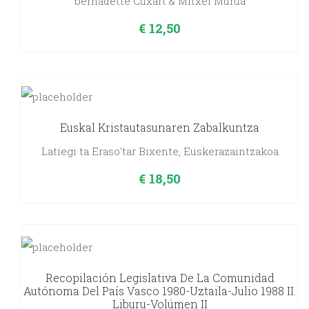
bernadette Cuxart & Mitxel Murua
€
12,50
Euskal Kristautasunaren Zabalkuntza
Latiegi ta Eraso'tar Bixente, Euskerazaintzakoa
€
18,50
Recopilación Legislativa De La Comunidad
Autónoma Del País Vasco 1980-Uztaila-Julio 1988 II.
Liburu-Volúmen II