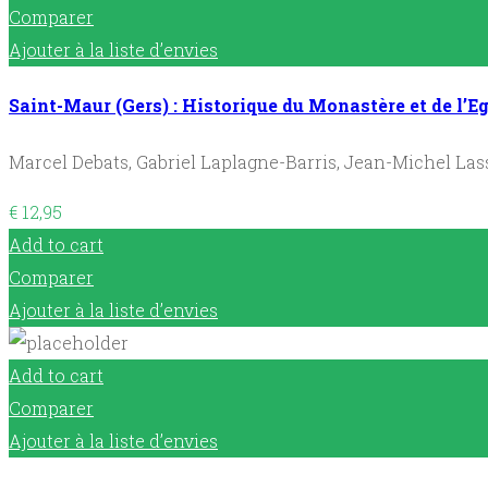
Comparer
Ajouter à la liste d’envies
Saint-Maur (Gers) : Historique du Monastère et de l’Eg
Marcel Debats, Gabriel Laplagne-Barris, Jean-Michel Las
€
12,95
Add to cart
Comparer
Ajouter à la liste d’envies
Add to cart
Comparer
Ajouter à la liste d’envies