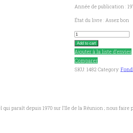
Année de publication : 19
État du livre : Assez bon
Eglise
à
Add to cart
La
Ajouter à la liste d’envies
Réunion
Comparer
/
SKU:
1482
Category:
Fond
Eglise
de
La
Réunion
 paraît depuis 1970 sur l’Ile de la Réunion ; nous faire pa
quantity