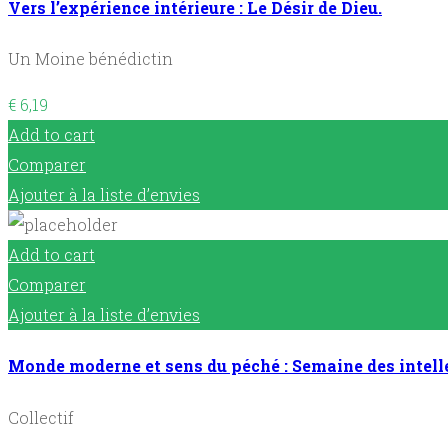
Vers l’expérience intérieure : Le Désir de Dieu.
Un Moine bénédictin
€
6,19
Add to cart
Comparer
Ajouter à la liste d’envies
Add to cart
Comparer
Ajouter à la liste d’envies
Monde moderne et sens du péché : Semaine des intelle
Collectif