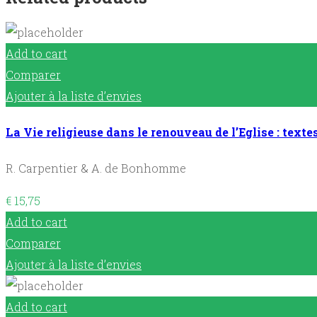
Add to cart
Comparer
Ajouter à la liste d’envies
La Vie religieuse dans le renouveau de l’Eglise : texte
R. Carpentier & A. de Bonhomme
€
15,75
Add to cart
Comparer
Ajouter à la liste d’envies
Add to cart