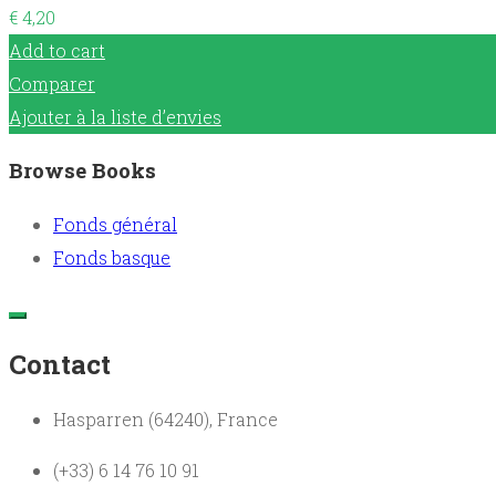
€
4,20
Add to cart
Comparer
Ajouter à la liste d’envies
Browse Books
Fonds général
Fonds basque
Contact
Hasparren (64240), France
(+33) 6 14 76 10 91